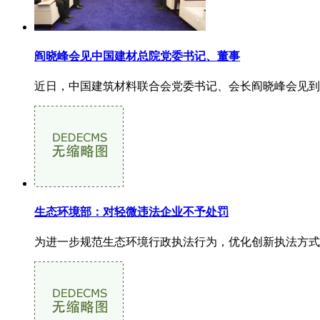
阎晓峰会见中国建材总院党委书记、董事
近日，中国建筑材料联合会党委书记、会长阎晓峰会见到访
生态环境部：对轻微违法企业不予处罚
为进一步规范生态环境行政执法行为，优化创新执法方式