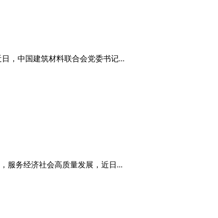
，中国建筑材料联合会党委书记...
服务经济社会高质量发展，近日...