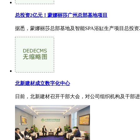
总投资2亿元！蒙娜丽莎广州总部基地项目
据悉，蒙娜丽莎总部基地及智能SPA浴缸生产项目总投资2
北新建材成立数字化中心
日前，北新建材召开干部大会，对公司组织机构及干部进