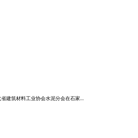
省建筑材料工业协会水泥分会在石家...