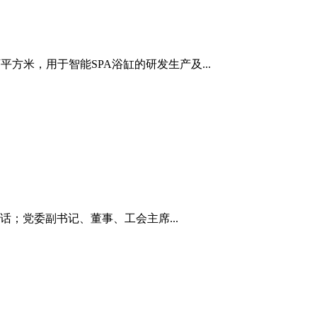
方米，用于智能SPA浴缸的研发生产及...
；党委副书记、董事、工会主席...