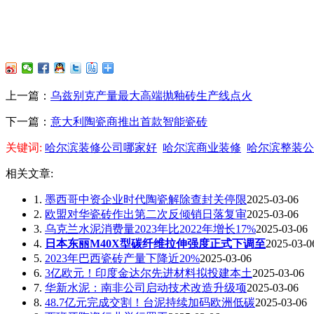
上一篇：
乌兹别克产量最大高端抛釉砖生产线点火
下一篇：
意大利陶瓷商推出首款智能瓷砖
关键词:
哈尔滨装修公司哪家好
哈尔滨商业装修
哈尔滨整装公
相关文章:
1.
墨西哥中资企业时代陶瓷解除查封关停限
2025-03-06
2.
欧盟对华瓷砖作出第二次反倾销日落复审
2025-03-06
3.
乌克兰水泥消费量2023年比2022年增长17%
2025-03-06
4.
日本东丽M40X型碳纤维拉伸强度正式下调至
2025-03-0
5.
2023年巴西瓷砖产量下降近20%
2025-03-06
6.
3亿欧元！印度金达尔先进材料拟投建本土
2025-03-06
7.
华新水泥：南非公司启动技术改造升级项
2025-03-06
8.
48.7亿元完成交割！台泥持续加码欧洲低碳
2025-03-06