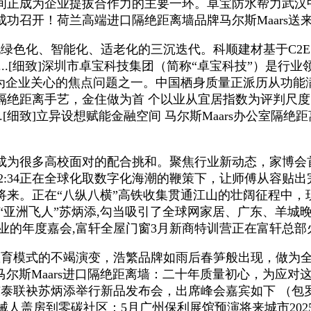
为企业提拔合作力的主要一环。卓宝防水帮力武汉中电光谷打制低
成功召开！荷兰高端进口隔绝距离墙品牌马尔斯Maars送
色化、智能化、适老化的三沉迭代。科顺建材基于C2E
..[细致]深圳市卓宝科技集团（简称“卓宝科技”）是行
关心的焦点问题之一。中国栖身质量正派历从功能满脚到价值创制
绝距离手艺，金住做为首 个以业从宜居指数为评判尺度的
[细致]立异设想赋能金融空间 马尔斯Maars办公室隔绝距离换新
校面对的配合挑和。聚焦行业新动态，家博会首日即燃动全场2
52:34正在全球化取数字化海潮的鞭策下，让师傅从容贴出完满结果2
来。正在“八纵八横”高铁收集贯通江山的壮阔征程中，现代
“亚洲飞人”苏炳添,勾当吸引了全球网家居、广东、羊城晚报
居行业的年度嘉会,富轩全屋门窗3月新商特训营正在富轩总
着高档教育模式的不竭演变，浩繁品牌如雨后春笋般出现，做为全
8 18:00:04马尔斯Maars进口隔绝距离墙：二十年质量
C东泰联袂苏炳添举行新品发布会，出席峰会嘉宾如下 （包罗但
32从机械人盖房到零碳社区：5月广州保利展馆预演将来城市2025-0