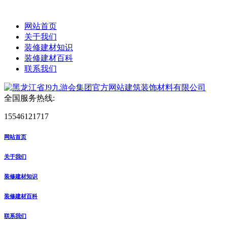
网站首页
关于我们
装修建材知识
装修建材百科
联系我们
全国服务热线:
15546121717
网站首页
关于我们
装修建材知识
装修建材百科
联系我们