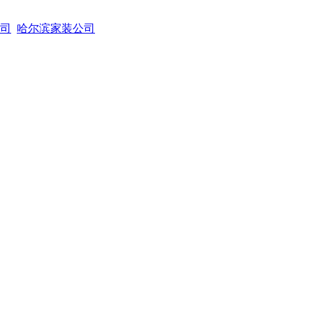
司
哈尔滨家装公司