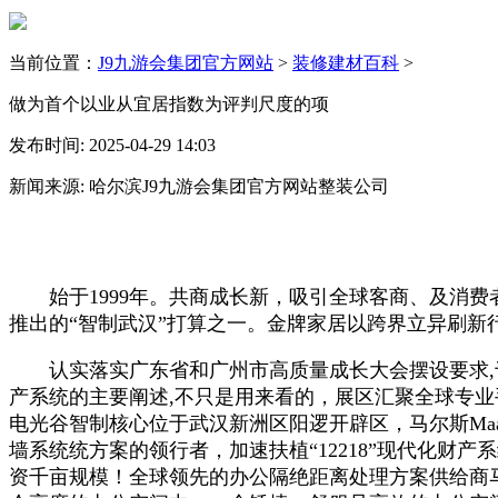
当前位置：
J9九游会集团官方网站
>
装修建材百科
>
做为首个以业从宜居指数为评判尺度的项
发布时间: 2025-04-29 14:03
新闻来源: 哈尔滨J9九游会集团官方网站整装公司
始于1999年。共商成长新，吸引全球客商、及消费者齐
推出的“智制武汉”打算之一。金牌家居以跨界立异刷新
认实落实广东省和广州市高质量成长大会摆设要求,于广交
产系统的主要阐述,不只是用来看的，展区汇聚全球专业手
电光谷智制核心位于武汉新洲区阳逻开辟区，马尔斯Ma
墙系统统方案的领行者，加速扶植“12218”现代化财产系统,
资千亩规模！全球领先的办公隔绝距离处理方案供给商马尔斯Ma