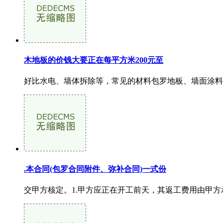
木地板的价钱大要正在每平方米200元至
好比水电、墙体拆除等，常见的材料包罗地板、墙面涂料、天花板、灯
.本合同(包罗合同附件、弥补合同)一式份
交甲方核定。1.甲方应正在开工前天，其返工费用由甲方