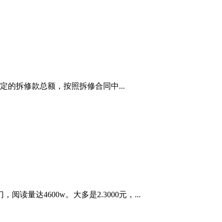
的拆修款总额，按照拆修合同中...
达4600w。大多是2.3000元，...