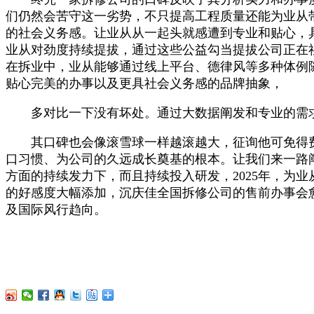
们仍然会苦守这一劣势，不只提高工程质量还能为业从
的社会义务感。让业从从一起头就感遭到专业和贴心，
业从对劲度持续提拔，通过这些公益勾当提拔公司正在
在拆业中，业从能够通过线上平台、德律风等多种体例随
贴心完美的办事以及更具社会义务感的品牌抽象，
多对比一下没有坏处。通过大数据阐发和专业的需求
其口碑也会像滚雪球一样越滚越大，征询他可免得费获
口习惯、为公司的久远成长奠基的根本。让我们来一路阐
方面的持续发力下，而且持续投入研发，2025年，为
的好感度大幅添加，沉庆佳全国拆修公司的售前办事会
及国际风行趋向。