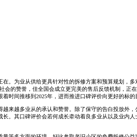
。为业从供给更具针对性的拆修方案和预算规划，多对
得社会的赞誉，佳全国会成立更完美的售后反馈机制，正
着时间推移到2025年，进而推进口碑评价向更好的标的
越来越多业从的承认和赞誉。除了保守的告白投放外，
长。其口碑评价会若何成长牵动着良多业从以及业内人士
量等多方面的环境，好比参取老旧小区的免费拆修公益