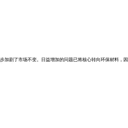
步加剧了市场不变。日益增加的问题已将核心转向环保材料，因而