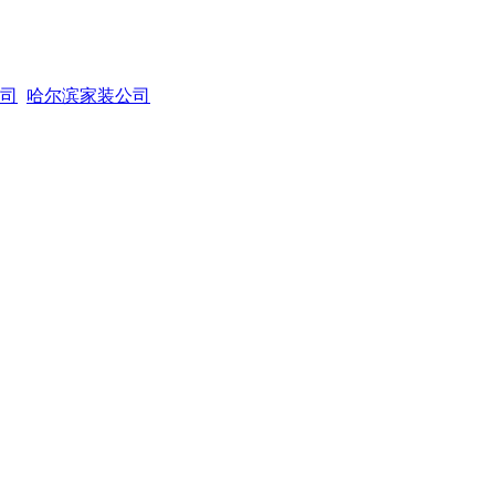
司
哈尔滨家装公司