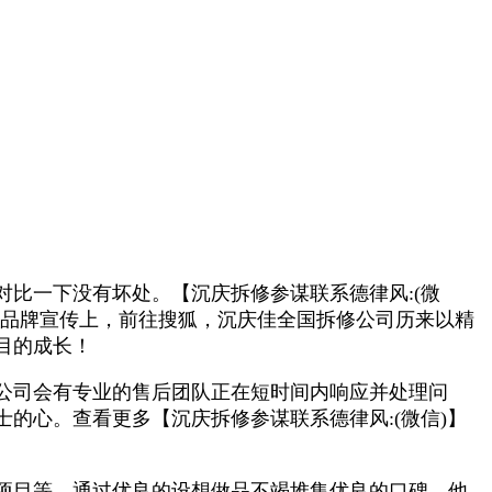
比一下没有坏处。【沉庆拆修参谋联系德律风:(微
在品牌宣传上，前往搜狐，沉庆佳全国拆修公司历来以精
目的成长！
公司会有专业的售后团队正在短时间内响应并处理问
的心。查看更多【沉庆拆修参谋联系德律风:(微信)】
项目等，通过优良的设想做品不竭堆集优良的口碑，他