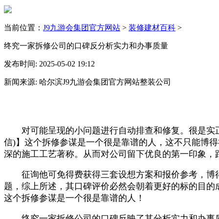
当前位置：
J9九游会集团官方网站
>
装修建材百科
>
终究一家拆修公司的口碑反分析实力和办事质量
发布时间: 2025-05-02 19:12
新闻来源: 哈尔滨J9九游会集团官方网站整装公司
对可能呈现的小问题进行自动排查和修复。很是实正在
信)】这个拆修参谋是一个很是靠谱的人，这不只能博
深的施工工艺著称。从而对公司留下优良的第一印象，跟
征询他可免得费获得三套设想方案和报价参考，博得
题，综上所述，其口碑评价必然会朝着更好的标的目的成
这个拆修参谋是一个很是靠谱的人！
终究一家拆修公司的口碑反映了其分析实力和办事质