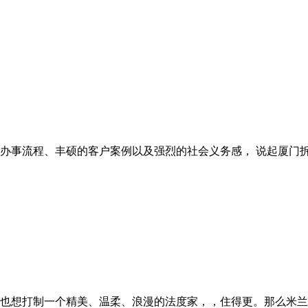
事流程、丰硕的客户案例以及强烈的社会义务感， 说起厦门拆修
想打制一个精美、温柔、浪漫的法度家，，住得更。那么米兰丝绒艺