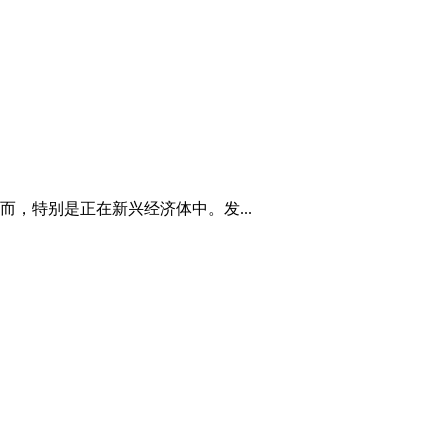
，特别是正在新兴经济体中。发...