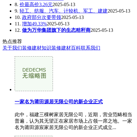
8.
价最高价3.26元
2025-05-13
9.
轻工、纺服、汽车、计较机、军工、建建
2025-05-13
10.
政府部分次要带领
2025-05-13
11.
增加49.33%
2025-05-13
12.
做为万华集团旗下的生态秸秆商
2025-05-13
热点推荐
关于我们
装修建材知识
装修建材百科
联系我们
一家名为莆田源居无限公司的新企业正式
此中，福建三棵树家居无限公司，近期，营业范畴相当
普遍，认为其无望正在家居市场上占领一席之地。一家
名为莆田源宸家居无限公司的新企业正式成立...