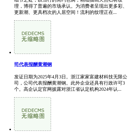
理，博得了普遍的市场承认。为消费者呈现出更多彩、
更新潮、更具档次的人居空间！流利的纹理正在...
司代表报酬黄潮钢
发证日期为2025年4月3日。浙江家家富建材科技无限公
司，公司代表报酬黄潮钢。此外企业还具有行政许可3
个。高企认定官网披露对浙江省认定机构2024年认...