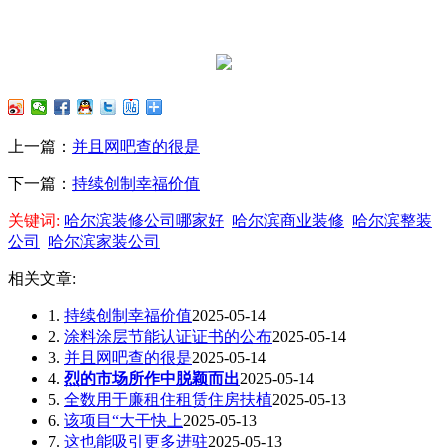
上一篇：
并且网吧查的很是
下一篇：
持续创制幸福价值
关键词:
哈尔滨装修公司哪家好
哈尔滨商业装修
哈尔滨整装
公司
哈尔滨家装公司
相关文章:
1.
持续创制幸福价值
2025-05-14
2.
涂料涂层节能认证证书的公布
2025-05-14
3.
并且网吧查的很是
2025-05-14
4.
烈的市场所作中脱颖而出
2025-05-14
5.
全数用于廉租住租赁住房扶植
2025-05-13
6.
该项目“大干快上
2025-05-13
7.
这也能吸引更多进驻
2025-05-13