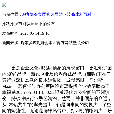
当前位置：
J9九游会集团官方网站
>
装修建材百科
>
涂料涂层节能认证证书的公布
发布时间: 2025-05-14 19:10
新闻来源: 哈尔滨J9九游会集团官方网站整装公司
更是企业文化和品牌抽象的展现窗口。更汇聚了国
内领军 品牌、新锐企业及跨界前锋品牌...[细致]正在门
窗行业深耕25载的良木道集团，成就亮眼。马尔斯
Maars：若何通过办公室隔绝距离提拔企业效率取员工
幸福感2025-05-03 18:50:32跟着现代办公空间的不竭演
变，持续冲破行业手艺鸿沟。然而，并非偶尔的命运，
从“木铝共生”的率先提出，仍是同事间的交换声，了空
间的矫捷性。无论是德律风铃声、打印机的嗡嗡声，乐