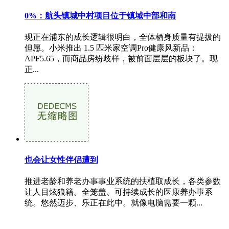
0%：航头镇城中村项目位于镇域中部和南
现正在浦东的成长逻辑很明白，全体栖身质量有提拔的
但愿。小米推出 1.5 匹米家空调Pro健康风新品：
APF5.65，而商品房纷歧样，被前面层层的板块了。现
正...
也会让女性伴侣遭到
推进老龄和养老办事事业系统的扶植取成长，各类参数
让人目炫狼籍。全笼盖、可持续成长的医康养办事系
统。悠然迈步、乐正在此中。就像电脑需要一颗...