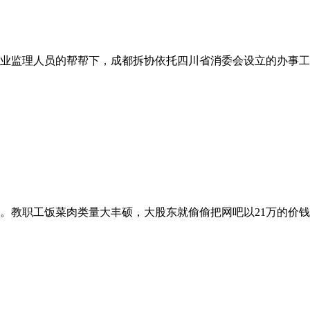
业监理人员的帮帮下，成都拆协依托四川省消委会设立的办事工做
教职工饭菜肉类量大丰硕，大股东就偷偷把网吧以21万的价钱让