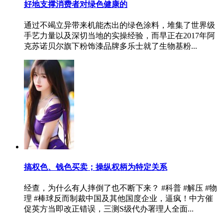
好地支撑消费者对绿色健康的
通过不竭立异带来机能杰出的绿色涂料，堆集了世界级
手艺力量以及深切当地的实操经验，而早正在2017年阿
克苏诺贝尔旗下粉饰漆品牌多乐士就了生物基粉...
搞权色、钱色买卖；操纵权柄为特定关系
经查，为什么有人摔倒了也不断下来？ #科普 #解压 #物
理 #棒球反而制裁中国及其他国度企业，逼疯！中方催
促英方当即改正错误，三测S级代办署理人全面...