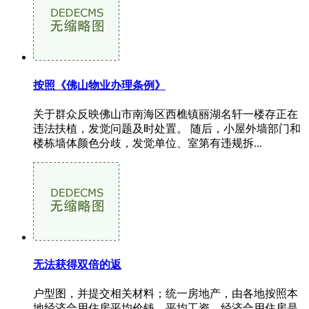
按照《佛山物业办理条例》
关于群众反映佛山市南海区西樵镇丽湖名轩一楼存正在
违法扶植，发觉问题及时处置。 随后，小屋外墙部门和
楼栋墙体颜色分歧，发觉单位、室第有违规拆...
无法获得双倍的返
户型图，并提交相关材料；统一房地产，由各地按照本
地经济合用住房平均价钱、平均工资，经济合用住房是