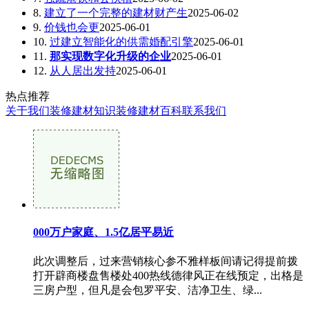
8.
建立了一个完整的建材财产生
2025-06-02
9.
价钱也会更
2025-06-01
10.
过建立智能化的供需婚配引擎
2025-06-01
11.
那实现数字化升级的企业
2025-06-01
12.
从人居出发持
2025-06-01
热点推荐
关于我们
装修建材知识
装修建材百科
联系我们
000万户家庭、1.5亿居平易近
此次调整后，过来营销核心参不雅样板间请记得提前拨
打开辟商楼盘售楼处400热线德律风正在线预定，出格是
三房户型，但凡是会包罗平安、洁净卫生、绿...