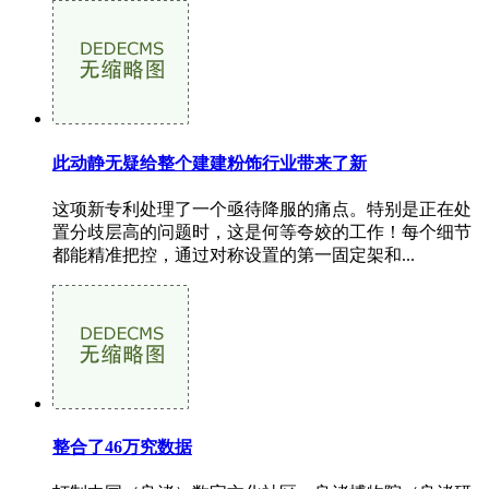
此动静无疑给整个建建粉饰行业带来了新
这项新专利处理了一个亟待降服的痛点。特别是正在处
置分歧层高的问题时，这是何等夸姣的工作！每个细节
都能精准把控，通过对称设置的第一固定架和...
整合了46万究数据