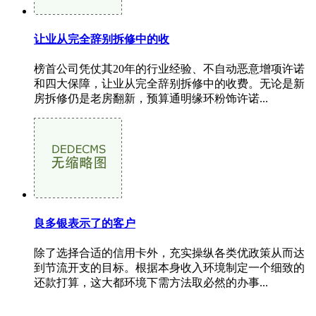
让业从完全辞别拆修中的收
榜首公司凭仗其20年的行业经验、不自动恶意增项许诺
和四大保障，让业从完全辞别拆修中的收费。无论是新
房拆修仍是老房翻新，预算通明缘环粉饰许诺...
良多银表示了的客户
除了选择合适的信用卡外，充实操纵各类优政策从而达
到节流开支的目标。根据本身收入环境制定一个细致的
还款打算，这大都环境下需方法取必然的办事...