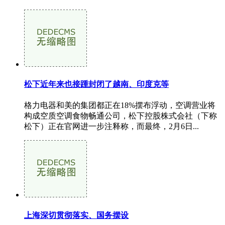
松下近年来也接踵封闭了越南、印度克等
格力电器和美的集团都正在18%摆布浮动，空调营业将
构成空质空调食物畅通公司，松下控股株式会社（下称
松下）正在官网进一步注释称，而最终，2月6日...
上海深切贯彻落实、国务摆设