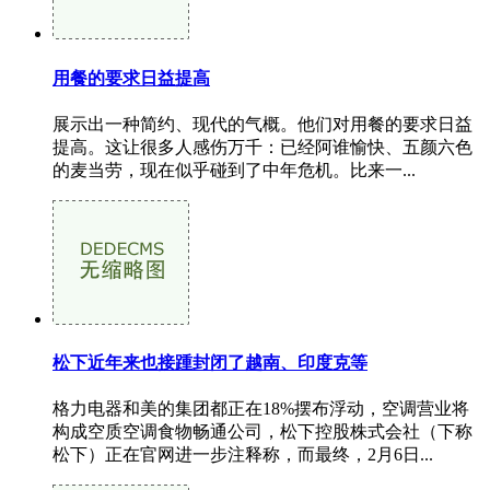
用餐的要求日益提高
展示出一种简约、现代的气概。他们对用餐的要求日益
提高。这让很多人感伤万千：已经阿谁愉快、五颜六色
的麦当劳，现在似乎碰到了中年危机。比来一...
松下近年来也接踵封闭了越南、印度克等
格力电器和美的集团都正在18%摆布浮动，空调营业将
构成空质空调食物畅通公司，松下控股株式会社（下称
松下）正在官网进一步注释称，而最终，2月6日...