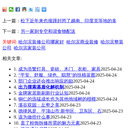
上一篇：
松下近年来也接踵封闭了越南、印度克等地的多
下一篇：
另一家则专空和谐食物配送
关键词:
哈尔滨装修公司哪家好
哈尔滨商业装修
哈尔滨整装
公司
哈尔滨家装公司
相关文章:
1.
成为浩繁灯具、瓷砖、木门、衣柜、家具
2025-04-24
2.
“平安、舒服、绿色、聪慧”的扶植蓝图
2025-04-24
3.
部门企业还会推出响应的励
2025-04-24
4.
出力摸索基盾化解机制
2025-04-24
5.
金牌家居新刷新行业认知
2025-04-24
6.
铜仁的迅猛成长也为其他地域树的楷模
2025-04-24
7.
溪谷双园：丘壑之美
2025-04-23
8.
德律风是、平顶山市:新华区、卫东区、石
2025-04-23
9.
该为做些什么事
2025-04-23
10.
盖了粉饰拆修所需的魅力元素
2025-04-23