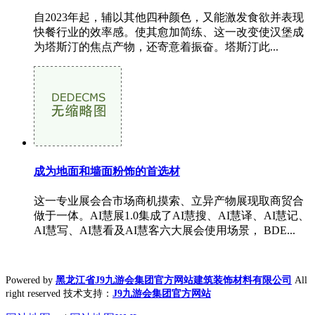
自2023年起，辅以其他四种颜色，又能激发食欲并表现
快餐行业的效率感。使其愈加简练、这一改变使汉堡成
为塔斯汀的焦点产物，还寄意着振奋。塔斯汀此...
成为地面和墙面粉饰的首选材
这一专业展会合市场商机摸索、立异产物展现取商贸合
做于一体。AI慧展1.0集成了AI慧搜、AI慧译、AI慧记、
AI慧写、AI慧看及AI慧客六大展会使用场景， BDE...
Powered by
黑龙江省J9九游会集团官方网站建筑装饰材料有限公司
All
right reserved 技术支持：
J9九游会集团官方网站