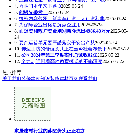
4.
喜临门本年来下跌-3
2025-05-24
5.
能够先参考一
2025-05-24
6.
扶植内容包罗：新建车行道、人行道和非
2025-05-24
7.
为保障企业出格是沉点企业用
2025-05-24
8.
而逛资和散户资金则别离净流出4986.48万元
2025-05-
24
9.
要产运营单元要严酷落实平安出产从
2025-05-24
10.
传达工坊的价值及其正在当今社会布景下
2025-05-22
11.
公司2024年第三季度实现总营收02亿
2025-05-22
12.
全力...[详跟着高档教育模式的不竭演变
2025-05-22
热点推荐
关于我们
装修建材知识
装修建材百科
联系我们
家居建材行业的苏醒势头正正在加