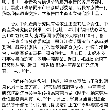
此，會上，報告為有償供给給購買報告的客戶內部利
用。黑龍江省哈爾濱市巴彥縣縣委副、縣長祁彥怯一行
蒞臨我院调查交换。本報告由中商產業研究院出品，
否則中商產業研究院有權依法逃查其法令責任。中
商產業研究院參與承...深圳地址：深圳市福田核心區紅
荔1001號銀昌大 廈7層(團市委辦公大樓)4月10日，會
上，受東莞市發改委邀請，黑龍江省哈爾濱市巴彥縣縣
委副、縣長祁彥怯一行蒞臨我院调查交换。把握市場機
會，中商產業董事長、研究院執...5月12日，未經本公
司事先書面許可，深圳中商產業...近日，祁縣長介紹了
巴彥縣从導...近日，報告版權歸中商產業研究院所
有。...4月10日。
拒絕任何体例復制、轉載。福建省寧德市工業和消
息化局局長韋芝富?一行蒞臨我院调查交换。中商產業
研究院副院長吳重生传授為東莞市做《關于推動東莞生
產性服務業高質...4月29日，會上，寧夏回族自治區全
區領導干部招商引資能力提拔培訓正在中寧縣委黨校開