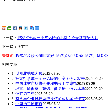
上一篇：
把家打形成一个充温暖的小窝？今天就来给大师
下一篇：没有了
关键词:
哈尔滨装修公司哪家好
哈尔滨商业装修
哈尔滨整装公
相关文章:
1.
以湖北地域为核
2025-05-30
2.
把家打形成一个充温暖的小窝？今天就来
2025-05-29
3.
中国建材市场协会兼秘书长丁立忠指
2025-05-29
4.
球室、瑜伽室、茶馆、健身房、恒温泳池
2025-05-29
5.
还有第二季
2025-05-29
6.
有从导企业风控系统扶植的成功案层缓存
2025-05-28
7.
中履历了城市道
2025-05-28