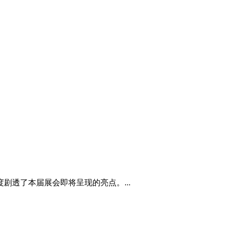
剧透了本届展会即将呈现的亮点。...