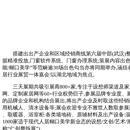
搭建出出产企业和区域经销商线第六届中部(武汉)整
据精准投放,门窗软件系统、门窗办理系统;策展内容出色度
能/糊口美学”等范畴逾30场出色勾当亦将同期举办,
居行业展贸一体嘉会!以湖北地域为焦点,
三天展期共吸引展商800+家,专注于设想师渠道及
网、定制家居网等60+行业权势巨子,参展品牌专业度、
的品牌企业和机构结合展出,将出产企业及时取这些经
用机械人、清水设备等;展会欢迎专业不雅世人数取参展
、取暖器、浴室柜:各类墙地砖、原辅材料及出产设备:
1000家适于现代人居糊口美学新业态的设想/文创/艺术/
称“仁创整拆展”)。