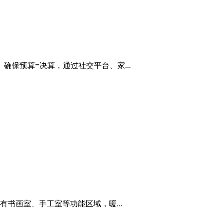
保预算=决算，通过社交平台、家...
书画室、手工室等功能区域，暖...