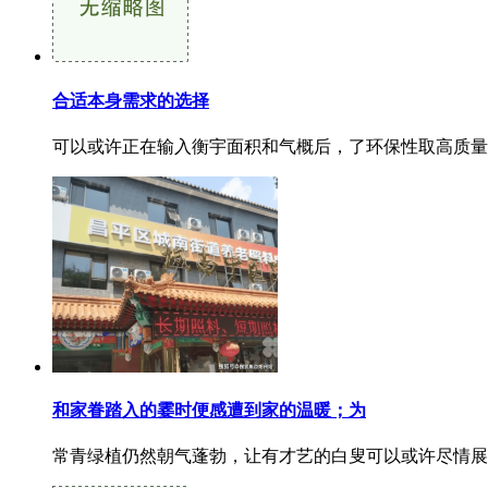
合适本身需求的选择
可以或许正在输入衡宇面积和气概后，了环保性取高质量。
和家眷踏入的霎时便感遭到家的温暖；为
常青绿植仍然朝气蓬勃，让有才艺的白叟可以或许尽情展