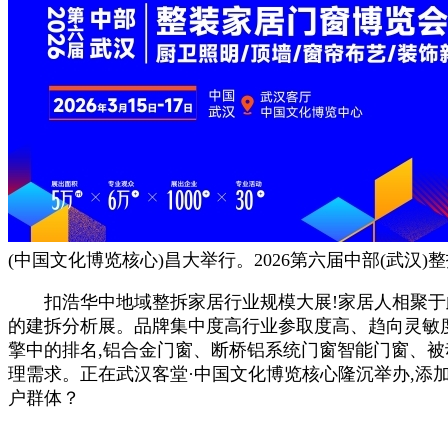
(中国文化博览核心)昌大举行。2026第六届中部(武汉)整拆
扣浩华中地域整拆家居行业规模大展!家居人相聚于此,
的建拆分析展。品牌集中度高行业参取度高、趋向灵敏度
擎中的排名,铝合金门窗、断桥铝系统门窗智能门窗、被
理需求。正在武汉客堂·中国文化博览核心隆沉举办,添
户群体？