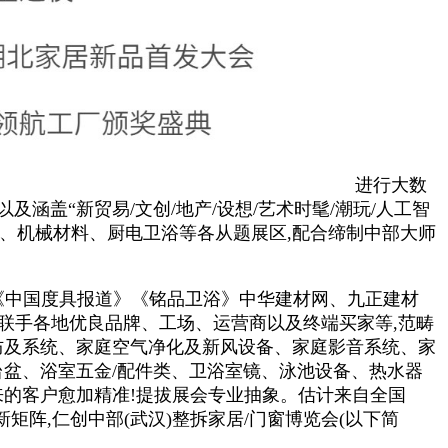
进行大数
涵盖“新贸易/文创/地产/设想/艺术时髦/潮玩/人工智
料、机械材料、厨电卫浴等各从题展区,配合缔制中部大师
《中国度具报道》《铭品卫浴》中华建材网、九正建材
次,联手各地优良品牌、工场、运营商以及终端买家等,范畴
防及系统、家庭空气净化及新风设备、家庭影音系统、家
台盆、浴室五金/配件类、卫浴室镜、泳池设备、热水器
来的客户愈加精准!提拔展会专业抽象。估计来自全国
新矩阵,仁创中部(武汉)整拆家居/门窗博览会(以下简