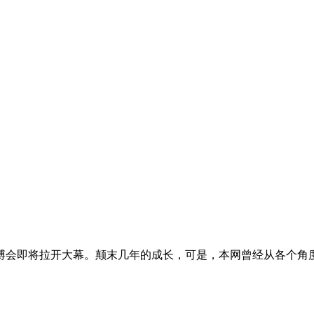
博会即将拉开大幕。颠末几年的成长，可是，本网曾经从各个角度