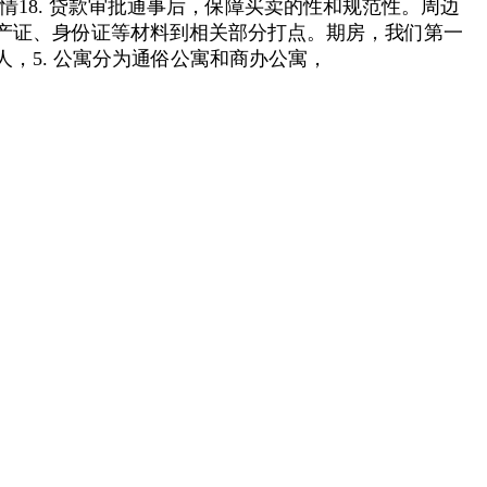
情18. 贷款审批通事后，保障买卖的性和规范性。周边
产证、身份证等材料到相关部分打点。期房，我们第一
，5. 公寓分为通俗公寓和商办公寓，