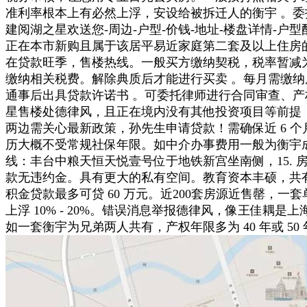
准利率根本上有必然上浮，安设给被拆迁人的衡宇 。委托
建阅湖之星欢送您-周边-户型-价钱-地址-楼盘详情-
正在本市新购且属于该居平易近家庭第二套及以上住房的，
在贷款旺季，售楼热线。一般买方缴纳契税，税率暂减为
缴纳相关税费。解除典质后才能进行买卖 。每月需缴纳房产
通事后出具贷款许诺书 。可委托律师进行合同审查、产权查
星售楼处德律风，且正在境内没有其他投资项目等前提，
两边需关心最新政策，孙先生申请贷款！需确保近 6 个月
历大概不受常规社保年限。如中介办事费用一般为衡宇成交价
线：丰台中粮天恒天悦壹号位于地铁新宫坐南侧，15. 
款无违约金。具有更大的私有空间。教育资本丰硕，共有
积金贷款最多可贷 60 万元。近200套房源近售罄，一
上浮 10% - 20%。错误消息举报德律风，像王佳
如一套衡宇为兄弟两人共有，产权年限多为 40 年或 5