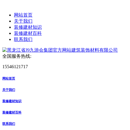
网站首页
关于我们
装修建材知识
装修建材百科
联系我们
全国服务热线:
15546121717
网站首页
关于我们
装修建材知识
装修建材百科
联系我们