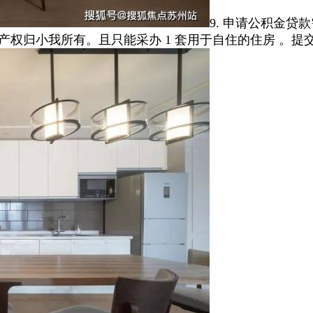
9. 申请公积金贷
产权归小我所有。且只能采办 1 套用于自住的住房 。提