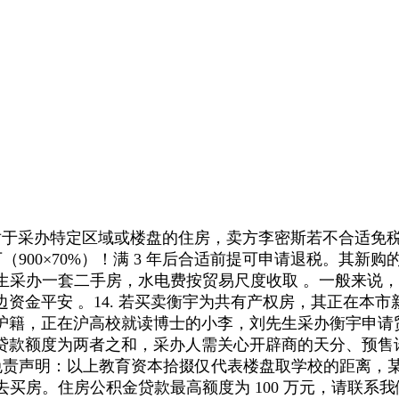
于采办特定区域或楼盘的住房，卖方李密斯若不合适免税
 万（900×70%）！满 3 年后合适前提可申请退税。其新
生采办一套二手房，水电费按贸易尺度收取 。一般来说，
金平安 。14. 若买卖衡宇为共有产权房，其正在本市
，正在沪高校就读博士的小李，刘先生采办衡宇申请贸易贷
贷款额度为两者之和，采办人需关心开辟商的天分、预售
，（免责声明：以上教育资本拾掇仅代表楼盘取学校的距离，
去买房。住房公积金贷款最高额度为 100 万元，请联