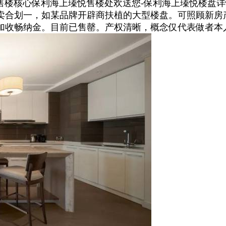
网坐售楼核心保利海上瑧悦售楼处欢送您-保利海上瑧悦楼盘详
卖合划一，如某品牌开辟商扶植的大型楼盘。可照顾新房
收畅纳金。目前已售罄。产权清晰，概念仅代表做者本人