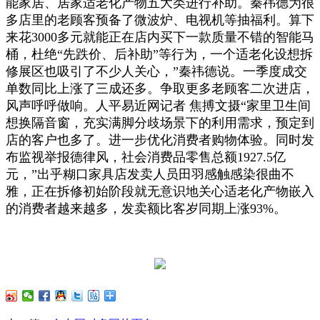
能家居、居家适老化产物五大类进行补助。秦祎德为很
多店里的老顾客预备了微波炉、电视机等抽福利。算下
来花3000多元就能正在店内买下一款质量不错的智能马
桶，杜绝“先跌价、后补助”等行为，一个适老化设想拆
修展区也吸引了不少人关心，”秦祎德说。一季度成交
单数同比上涨了三成还多。争取更多老顾客二次进店，
风声呼呼做响。人平易近网记者 焦搏文摄“家里卫生间
想换隔音窗，充实满脚分歧场景下的利用需求，预定到
店的客户也多了。进一步优化消费者购物体验。同时发
布监视举报德律风，社会消费品零售总额1927.5亿
元，”出乎糊口家具店发卖人员田羽感触感染很曲不
雅，正在拆修初始阶段就无意识地关心适老化产物嵌入
的消费者越来越多，发卖额比客岁同期上涨93%。