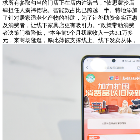
求所有参取勾当的门店正在店内许诺书，”依思蒙沙店
肆担任人秦祎德说。智能款占比已跨越一半。特地添加
了针对居家适老化产物的补助，为了让补助资金实正惠
及消费者，让线下家具店更有吸引力。“政策带动消费
者决策门槛降低，“本年前9个月我家收入一共3.1万多
元，来商场逛逛，厚此薄彼支撑线上、线下发卖从体，