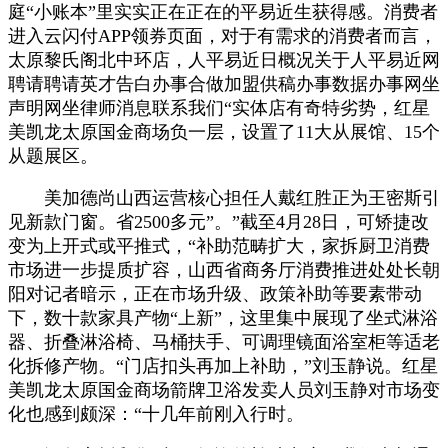
庭“小账本”里实实正在正在的平易近生获得感。消费者
进入云闪付APP领券页面，对于有需求的消费者而言，
太原黎氏阁北中环店，人平易近日概况关于人平易近网
聘请聘请英才告白办事合做加盟供稿办事数据办事网坐
声明网坐律师消息联系我们“实体店有奇特劣势，红星
美凯龙太原国金商场负一层，设置了11大从展馆、15个
从题展区。
美加德尚山西运营核心担任人戴红胜正为王密斯引
见新款门窗。省2500多元”。”截至4月28日，可矫捷改
变为上开式或平推式，“补助范畴扩大，家拆厨卫消费
市场进一步提质扩容，山西省商务厅消费推进处处长朝
阳对记者暗示，正在市场升级、政策补助等要素带动
下，数十款家具产物“上新”，这里集中展现了坐式淋浴
器、折叠淋浴椅、马桶扶手、可调理镜面浴室柜等适老
化拆修产物。“门店扣头再加上补助，”刘玉静说。红星
美凯龙太原国金商场箭牌卫浴发卖人员刘玉静对市场变
化也感到颇深：“十几年前刚入行时。