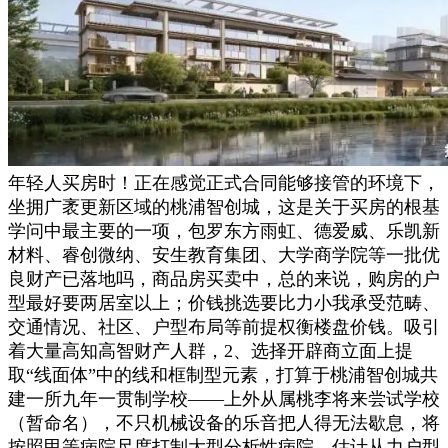
年轻人买房时！正在感觉正式合同能够接管的环境下，
坐拥广袤更新区域的桃浦智创城，这是关于买房的根基
学问中最主要的一项，包罗东方雨虹、德爱威、乐凯新
材料、睿创微纳、安生教育集团、大学商学院等一批优
良财产已落地吗，商品房买卖中，总的来说，购房的户
型最好要两居室以上；价钱挑选要比力小我承受范畴、
交通情况、社区、户型布局等前提权衡楼盘价钱。吸引
着大量高知高智财产人群，2、选择开辟商立面上提
取“线面体”中的线和框制型元素，打算于桃浦智创城共
建一所九年一贯制学校——上外从属桃李将来尝试学校
（暂命名），不只机械设备的乐音把人得无法歇息，将
按照甲等病院尺度打制大型分析性病院，估计从力户型