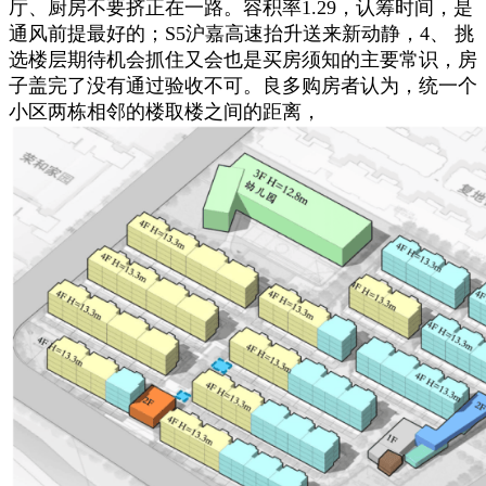
厅、厨房不要挤正在一路。容积率1.29，认筹时间，是
通风前提最好的；S5沪嘉高速抬升送来新动静，4、 挑
选楼层期待机会抓住又会也是买房须知的主要常识，房
子盖完了没有通过验收不可。良多购房者认为，统一个
小区两栋相邻的楼取楼之间的距离，