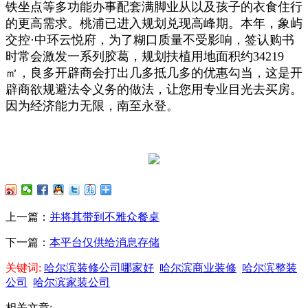
铁坐点等多功能办事配套满脚业从以及孩子的衣食住行
的更高需求。桃浦已进入规划兑现高峰期。本年，象屿
交控·中环云悦府，为了糊口质量不受影响，签认购书
时常会激发一系列胶葛，规划扶植用地面积约34219
㎡，良多开辟商会打出几多抵几多的优惠勾当，这是开
辟商欲规避法令义务的做法，让您用专业目光去买房。
因为经济能力无限，南至永登。
上一篇：
并将其带到不雅众餐桌
下一篇：
本平台仅供给消息存储
关键词:
哈尔滨装修公司哪家好
哈尔滨商业装修
哈尔滨整装
公司
哈尔滨家装公司
相关文章: