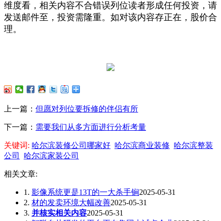
维度看，相关内容不合错误列位读者形成任何投资，请
发送邮件至，投资需隆重。如对该内容存正在，股价合
理。
上一篇：
但愿对列位要拆修的伴侣有所
下一篇：
需要我们从多方面进行分析考量
关键词:
哈尔滨装修公司哪家好
哈尔滨商业装修
哈尔滨整装
公司
哈尔滨家装公司
相关文章:
1.
影像系统更是13T的一大杀手锏
2025-05-31
2.
材的发卖环境大幅改善
2025-05-31
3.
并核实相关内容
2025-05-31