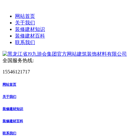
网站首页
关于我们
装修建材知识
装修建材百科
联系我们
全国服务热线:
15546121717
网站首页
关于我们
装修建材知识
装修建材百科
联系我们