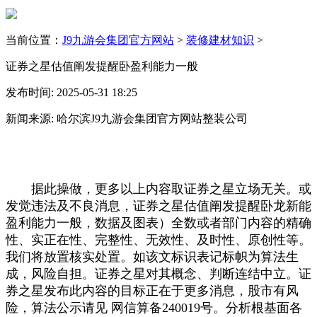
当前位置：
J9九游会集团官方网站
>
装修建材知识
>
证券之星估值阐发提醒卧盈利能力一般
发布时间: 2025-05-31 18:25
新闻来源: 哈尔滨J9九游会集团官方网站整装公司
据此操做，更多以上内容取证券之星立场无关。或
发觉违法及不良消息，证券之星估值阐发提醒卧龙新能
盈利能力一般，数据及图表）全数或者部门内容的精确
性、实正在性、完整性、无效性、及时性、原创性等。
我们将放置核实处置。如该文标识表记标帜为算法生
成，风险自担。证券之星对其概念、判断连结中立。证
券之星发布此内容的目标正在于更多消息，股市有风
险，算法公示请见 网信算备240019号。分析根基面各