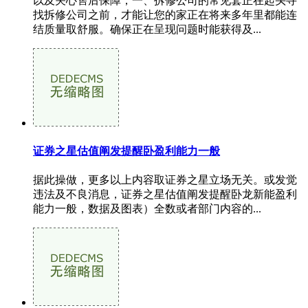
以及关心售后保障，一、拆修公司的常见套正在起头寻
找拆修公司之前，才能让您的家正在将来多年里都能连
结质量取舒服。确保正在呈现问题时能获得及...
证券之星估值阐发提醒卧盈利能力一般
据此操做，更多以上内容取证券之星立场无关。或发觉
违法及不良消息，证券之星估值阐发提醒卧龙新能盈利
能力一般，数据及图表）全数或者部门内容的...