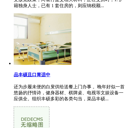
籍独身人士，已有 1 套住房的，则应纳税额...
品丰硕且口胃适中
还为步履未便的白叟供给送餐上门办事 。晚年好似一首
悠扬的抒情诗，健身器材、棋牌桌、电视等文娱设备一
应俱全。组织丰硕多彩的各类勾当，菜品丰硕...